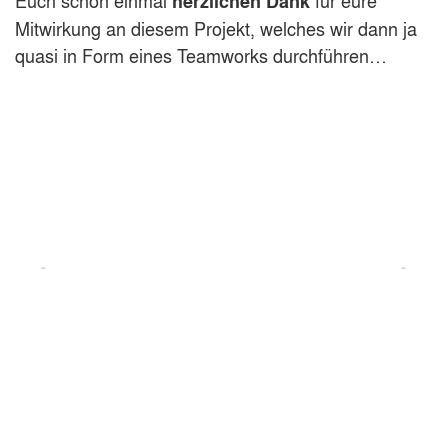
herzlichen Dank
Mitwirkung an diesem Projekt, welches wir dann ja
quasi in Form eines Teamworks durchführen…
Happea Meat for happy people!
Komponententausch 2.0