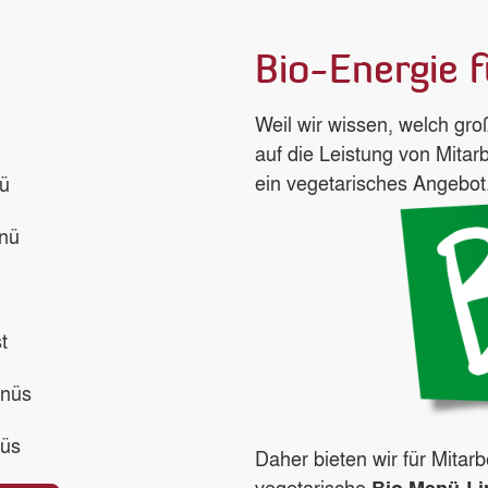
Bio-Energie 
Weil wir wissen, welch gr
auf die Leistung von Mitar
ein vegetarisches Angebot
nü
enü
t
enüs
nüs
Daher bieten wir für Mitarb
vegetarische
Bio Menü-Li